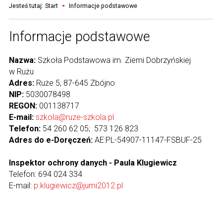
Jesteś tutaj:
Start
Informacje podstawowe
Informacje podstawowe
Nazwa:
Szkoła Podstawowa im. Ziemi Dobrzyńskiej
w Rużu
Adres:
Ruże 5, 87-645 Zbójno
NIP:
5030078498
REGON:
001138717
E-mail:
szkola@ruze-szkola.pl
Telefon:
54 260 62 05; 573 126 823
Adres do e-Doręczeń:
AE:PL-54907-11147-FSBUF-25
Inspektor ochrony danych - Paula Klugiewicz
Telefon: 694 024 334
E-mail:
p.klugiewicz@jumi2012.pl