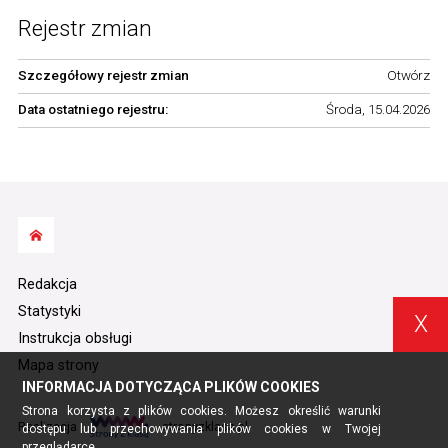
Rejestr zmian
Szczegółowy rejestr zmian
Otwórz
Data ostatniego rejestru:
Środa, 15.04.2026
Redakcja
Statystyki
X
Instrukcja obsługi
Mapa strony
INFORMACJA DOTYCZĄCA PLIKÓW COOKIES
Strona korzysta z plików cookies. Możesz określić warunki
Realizacja
stronyzklasa.pl
dostępu lub przechowywania plików cookies w Twojej
przeglądarce.